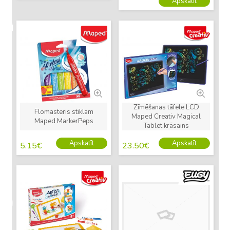
Apskatīt
Jauns
Jauns
Zīmēšanas tāfele LCD
Flomasteris stiklam
Maped Creativ Magical
Maped MarkerPeps
Tablet krāsains
Apskatīt
Apskatīt
5.15
€
23.50
€
Jauns
Jauns