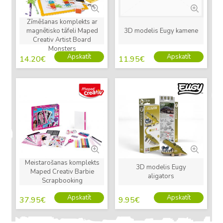
Zīmēšanas komplekts ar
magnētisko tāfeli Maped
3D modelis Eugy kamene
Creativ Artist Board
Monsters
Apskatīt
Apskatīt
14.20
€
11.95
€
Jauns
Jauns
Meistarošanas komplekts
3D modelis Eugy
Maped Creativ Barbie
aligators
Scrapbooking
Apskatīt
Apskatīt
37.95
€
9.95
€