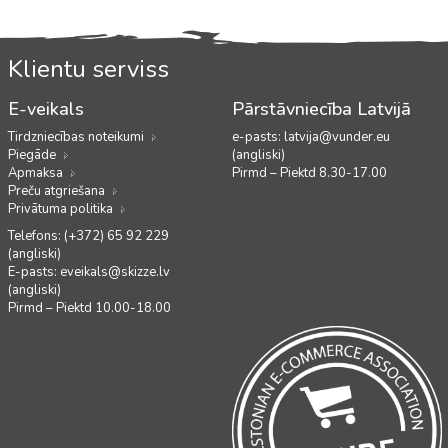
Klientu serviss
E-veikals
Pārstāvniecība Latvijā
Tirdzniecības noteikumi
e-pasts:
latvija@vunder.eu
Piegāde
(angliski)
Apmaksa
Pirmd – Piektd 8.30-17.00
Preču atgriešana
Privātuma politika
Telefons: (+372) 65 92 229
(angliski)
E-pasts:
eveikals@skizze.lv
(angliski)
Pirmd – Piektd 10.00-18.00