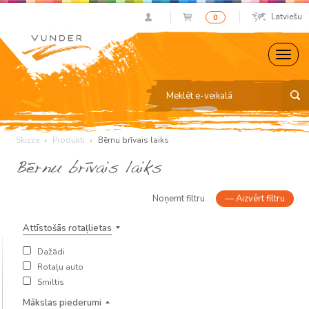
Latviešu
0
Skizze
Produkti
Bērnu brīvais laiks
Bērnu brīvais laiks
Noņemt filtru
—
Aizvērt filtru
Attīstošās rotaļlietas
Dažādi
Rotaļu auto
Smiltis
Mākslas piederumi