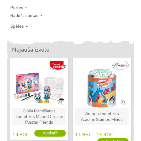
Puzles
Radošas lietas
Spēles
Nejauša izvēle
Jauns
Jauns
Ģipša formēšanas
Zīmogu komplekts
komplekts Maped Creativ
Aladine Stampo Minos
Plaster Friends
Apskatīt
14.80
€
11.95
€
–
15.40
€