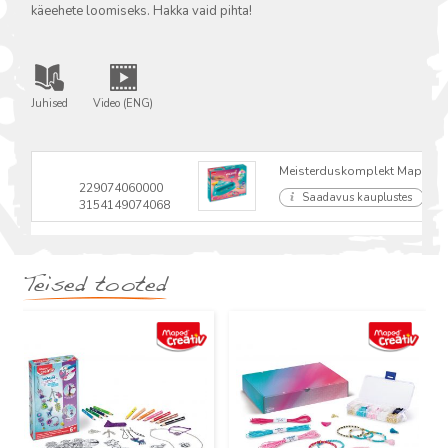
käeehete loomiseks. Hakka vaid pihta!
Juhised
Video (ENG)
Meisterduskomplekt Maped Cr
229074060000
Saadavus kauplustes
3154149074068
Teised tooted
Uus
Uus