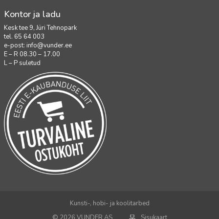
Kontor ja ladu
Kesk tee 9, Jüri Tehnopark
tel. 65 64 003
e-post:
info@vunder.ee
E – R 08.30 – 17.00
L – P suletud
Kunsti-, hobi- ja koolitarbed
© 2026 VUNDER AS
Sisukaart