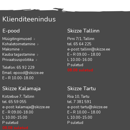
Klienditeenindus
E-pood
Skizze Tallinn
Müügitingimused
Pirni 7/1, Tallinn
Kohaletoimetamine
tel. 65 64 225
Maksmine
e-post:
tallinn@skizze.ee
Kauba tagastamine
E – R 09.00 – 18.00
Privaatsuspoliitika
L 10.00-16.00
P suletud
Telefon: 65 92 229
08.08 suletud
Email:
epood@skizze.ee
E – R 10.00-18.00
Skizze Kalamaja
Skizze Tartu
Kotzebue 7, Tallinn
Riia 10, Tartu
tel. 65 59 055
tel. 7 381 591
e-post:
kalamaja@skizze.ee
e-post:
tartu@skizze.ee
E - R 09.00-18.00
E – R 10.00 – 18.00
L 10.00-15.00
L 10.00-15.00
P suletud
P suletud
08.08 suletud