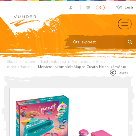
Eesti
0
Skizze
Tooted
Laste vabaaeg
Meisterdus
Ehete
meisterdamine
Meisterduskomplekt Maped Creativ Heishi käevõrud
tagasi