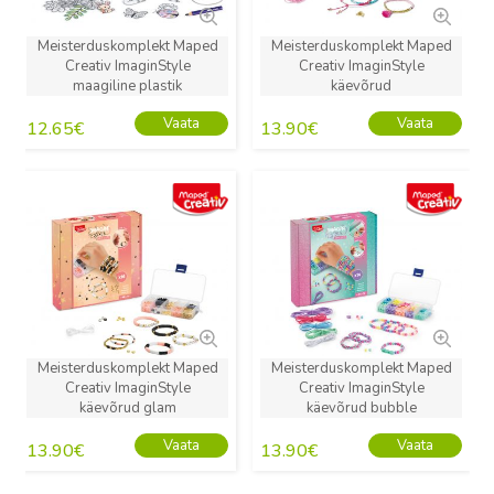
Meisterduskomplekt Maped
Meisterduskomplekt Maped
Creativ ImaginStyle
Creativ ImaginStyle
maagiline plastik
käevõrud
Vaata
Vaata
12.65
€
13.90
€
Uus
Uus
Meisterduskomplekt Maped
Meisterduskomplekt Maped
Creativ ImaginStyle
Creativ ImaginStyle
käevõrud glam
käevõrud bubble
Vaata
Vaata
13.90
€
13.90
€