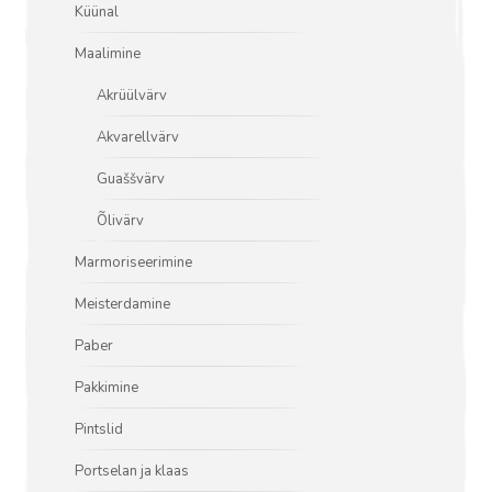
Küünal
Maalimine
Akrüülvärv
Akvarellvärv
Guaššvärv
Õlivärv
Marmoriseerimine
Meisterdamine
Paber
Pakkimine
Pintslid
Portselan ja klaas