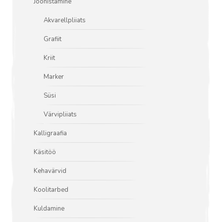
Joonistamine
Akvarellpliiats
Grafiit
Kriit
Marker
Süsi
Värvipliiats
Kalligraafia
Käsitöö
Kehavärvid
Koolitarbed
Kuldamine