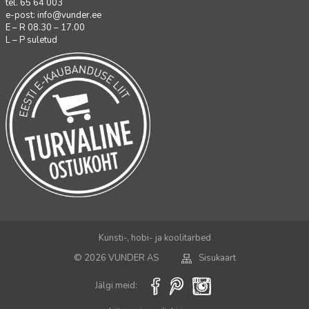
tel. 65 64 003
e-post:
info@vunder.ee
E – R 08.30 – 17.00
L – P suletud
Kunsti-, hobi- ja koolitarbed
© 2026 VUNDER AS
Sisukaart
Jälgi meid: