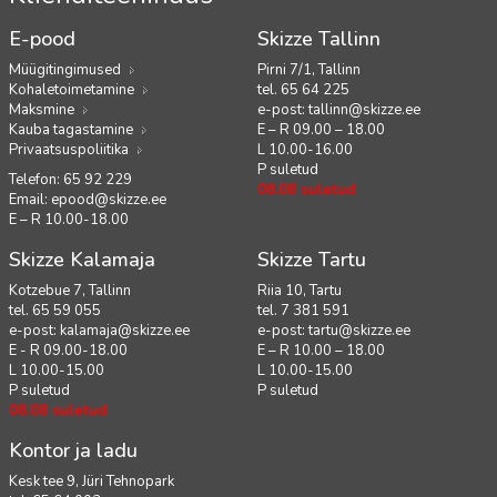
E-pood
Skizze Tallinn
Müügitingimused
Pirni 7/1, Tallinn
Kohaletoimetamine
tel. 65 64 225
Maksmine
e-post:
tallinn@skizze.ee
Kauba tagastamine
E – R 09.00 – 18.00
Privaatsuspoliitika
L 10.00-16.00
P suletud
Telefon: 65 92 229
08.08 suletud
Email:
epood@skizze.ee
E – R 10.00-18.00
Skizze Kalamaja
Skizze Tartu
Kotzebue 7, Tallinn
Riia 10, Tartu
tel. 65 59 055
tel. 7 381 591
e-post:
kalamaja@skizze.ee
e-post:
tartu@skizze.ee
E - R 09.00-18.00
E – R 10.00 – 18.00
L 10.00-15.00
L 10.00-15.00
P suletud
P suletud
08.08 suletud
Kontor ja ladu
Kesk tee 9, Jüri Tehnopark