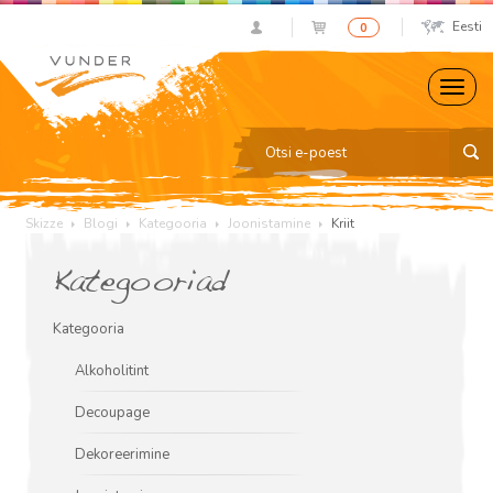
Eesti
0
Skizze
Blogi
Kategooria
Joonistamine
Kriit
Kategooriad
Kategooria
Alkoholitint
Decoupage
Dekoreerimine