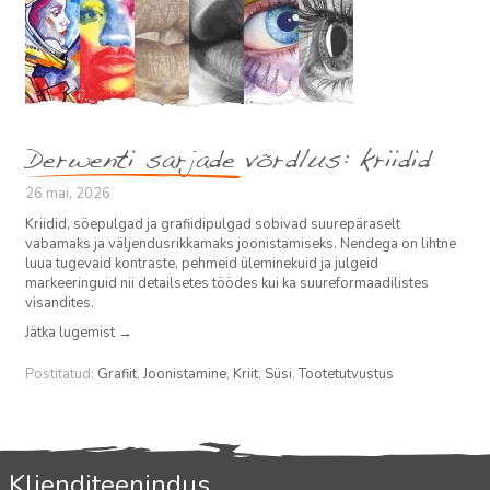
Derwenti sarjade võrdlus: kriidid
26 mai, 2026
Kriidid, söepulgad ja grafiidipulgad sobivad suurepäraselt
vabamaks ja väljendusrikkamaks joonistamiseks. Nendega on lihtne
luua tugevaid kontraste, pehmeid üleminekuid ja julgeid
markeeringuid nii detailsetes töödes kui ka suureformaadilistes
visandites.
Jätka lugemist
→
Postitatud:
Grafiit
,
Joonistamine
,
Kriit
,
Süsi
,
Tootetutvustus
Klienditeenindus