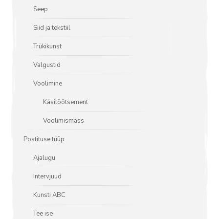
Seep
Siid ja tekstiil
Trükikunst
Valgustid
Voolimine
Käsitöötsement
Voolimismass
Postituse tüüp
Ajalugu
Intervjuud
Kunsti ABC
Tee ise