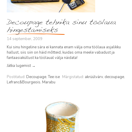
Decoupage tehnika sinu töölaua
hingestamiseks
14 september, 2009
Kui sinu hingeline sära ei kannata enam välja oma töölaua asjalikku
hallust, siis siin on häid mõtteid, kuidas oma meele vabadust ja
fantaasiaküllust ka töölaual välja näidata!
Jätka lugemist
→
Postitatud:
Decoupage
,
Tee ise
Märgistatud:
akrüülvärv
,
decoupage
,
Lefranc&Bourgeois
,
Marabu