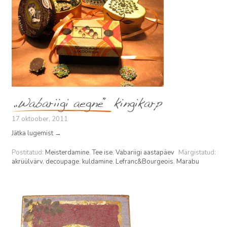
„Wabariigi aegne“ kingikarp
17 oktoober, 2011
Jätka lugemist
→
Postitatud:
Meisterdamine
,
Tee ise
,
Vabariigi aastapäev
Märgistatud:
akrüülvärv
,
decoupage
,
kuldamine
,
Lefranc&Bourgeois
,
Marabu