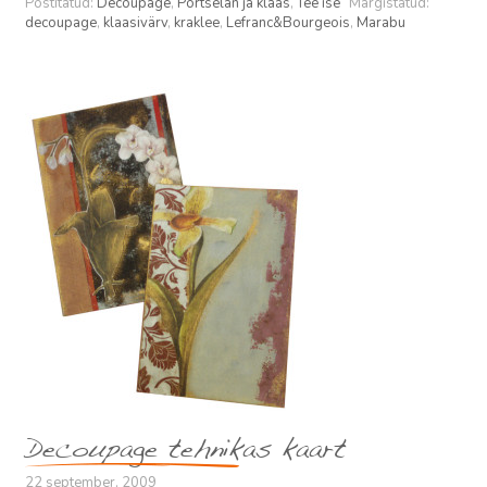
Postitatud:
Decoupage
,
Portselan ja klaas
,
Tee ise
Märgistatud:
decoupage
,
klaasivärv
,
kraklee
,
Lefranc&Bourgeois
,
Marabu
Decoupage tehnikas kaart
22 september, 2009