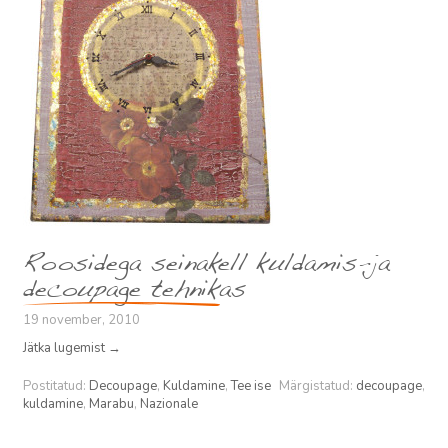
Roosidega seinakell kuldamis-ja
decoupage tehnikas
19 november, 2010
Jätka lugemist
→
Postitatud:
Decoupage
,
Kuldamine
,
Tee ise
Märgistatud:
decoupage
,
kuldamine
,
Marabu
,
Nazionale