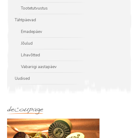
Tootetutvustus
Tähtpäevad
Emadepäev
Jõulud
Lihavõtted
Vabariigi aastapäev
Uudised
decoupage