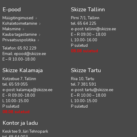
E-pood
Skizze Tallinn
Müügitingimused
Pirni 7/1, Tallinn
Kohaletoimetamine
tel. 65 64 225
Maksmine
e-post:
tallinn@skizze.ee
Kauba tagastamine
E – R 09.00 – 18.00
Privaatsuspoliitika
L 10.00-16.00
P suletud
Telefon: 65 92 229
08.08 suletud
Email:
epood@skizze.ee
E – R 10.00-18.00
Skizze Kalamaja
Skizze Tartu
Kotzebue 7, Tallinn
Riia 10, Tartu
tel. 65 59 055
tel. 7 381 591
e-post:
kalamaja@skizze.ee
e-post:
tartu@skizze.ee
E - R 09.00-18.00
E – R 10.00 – 18.00
L 10.00-15.00
L 10.00-15.00
P suletud
P suletud
08.08 suletud
Kontor ja ladu
Kesk tee 9, Jüri Tehnopark