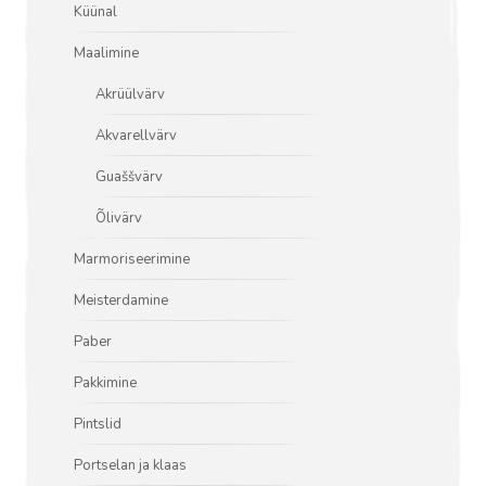
Küünal
Maalimine
Akrüülvärv
Akvarellvärv
Guaššvärv
Õlivärv
Marmoriseerimine
Meisterdamine
Paber
Pakkimine
Pintslid
Portselan ja klaas