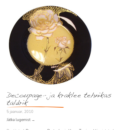
Decoupage- ja kraklee tehnikas
taldrik
5 jaanuar, 2010
Jätka lugemist
→