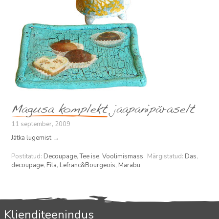
Magusa komplekt jaapanipäraselt
11 september, 2009
Jätka lugemist
→
Postitatud:
Decoupage
,
Tee ise
,
Voolimismass
Märgistatud:
Das
,
decoupage
,
Fila
,
Lefranc&Bourgeois
,
Marabu
Klienditeenindus