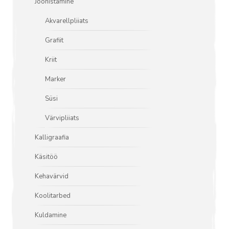
Joonistamine
Akvarellpliiats
Grafiit
Kriit
Marker
Süsi
Värvipliiats
Kalligraafia
Käsitöö
Kehavärvid
Koolitarbed
Kuldamine