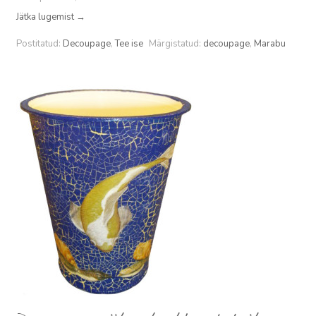
Jätka lugemist
→
Postitatud:
Decoupage
,
Tee ise
Märgistatud:
decoupage
,
Marabu