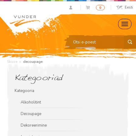
Eesti
0
Skizze
decoupage
Kategooriad
Kategooria
Alkoholitint
Decoupage
Dekoreerimine