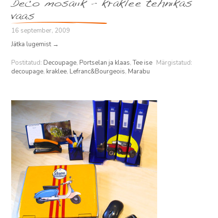
Deco mosaiik – kraklee tehnikas
vaas
16 september, 2009
Jätka lugemist
→
Postitatud:
Decoupage
,
Portselan ja klaas
,
Tee ise
Märgistatud:
decoupage
,
kraklee
,
Lefranc&Bourgeois
,
Marabu