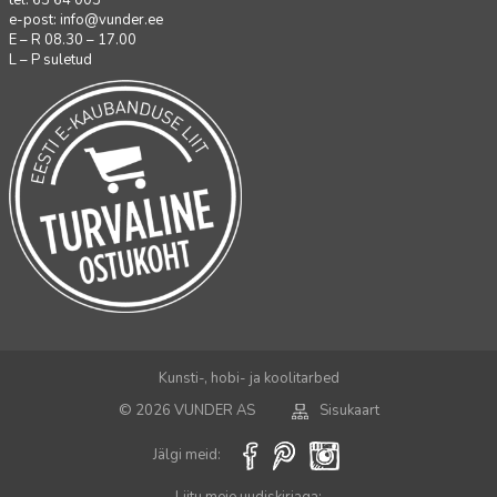
tel. 65 64 003
e-post:
info@vunder.ee
E – R 08.30 – 17.00
L – P suletud
Kunsti-, hobi- ja koolitarbed
© 2026 VUNDER AS
Sisukaart
Jälgi meid: