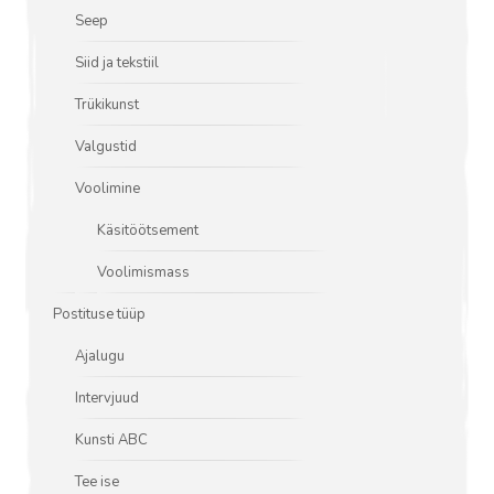
Seep
Siid ja tekstiil
Trükikunst
Valgustid
Voolimine
Käsitöötsement
Voolimismass
Postituse tüüp
Ajalugu
Intervjuud
Kunsti ABC
Tee ise